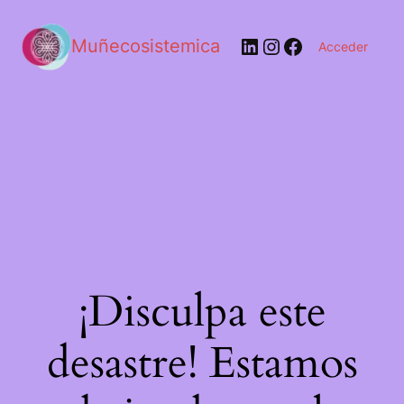
LinkedIn
Instagram
Facebook
Muñecosistemica
Acceder
¡Disculpa este
desastre! Estamos