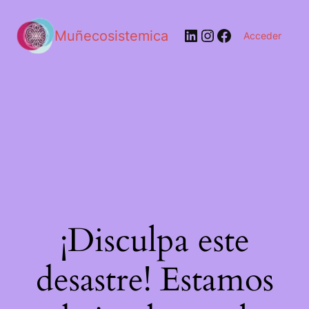
LinkedIn
Instagram
Facebook
Muñecosistemica
Acceder
¡Disculpa este
desastre! Estamos