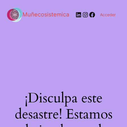
LinkedIn
Instagram
Facebook
Muñecosistemica
Acceder
¡Disculpa este
desastre! Estamos