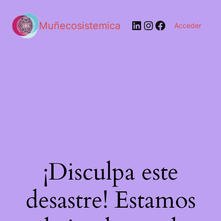
LinkedIn
Instagram
Facebook
Muñecosistemica
Acceder
¡Disculpa este
desastre! Estamos