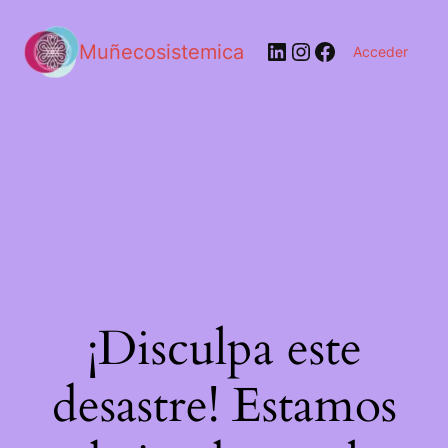
LinkedIn
Instagram
Facebook
Muñecosistemica
Acceder
¡Disculpa este
desastre! Estamos