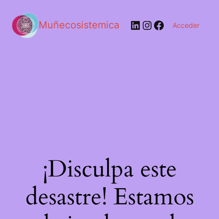
LinkedIn
Instagram
Facebook
Muñecosistemica
Acceder
¡Disculpa este
desastre! Estamos